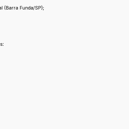
al (Barra Funda/SP);
s: