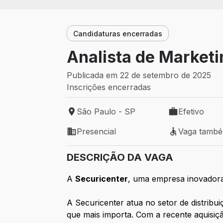
Candidaturas encerradas
Analista de Marketi
Publicada em 22 de setembro de 2025
Inscrições encerradas
São Paulo - SP
Efetivo
Local de trabalho: São Paulo - SP
Tipo de vaga: 
Presencial
Vaga tamb
Modelo de trabalho: Presencial
Vaga também 
DESCRIÇÃO DA VAGA
A
Securicenter
, uma empresa inovadora
A Securicenter atua no setor de distribu
que mais importa. Com a recente aquisiç