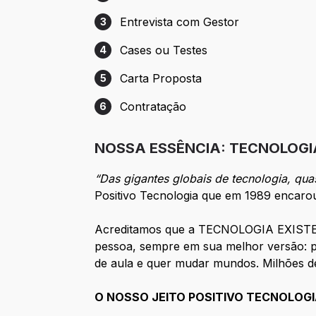
Etapa 2: Entrevista com RH
Entrevista com Gestor
3
Etapa 3: Entrevista com Gestor
Cases ou Testes
4
Etapa 4: Cases ou Testes
Carta Proposta
5
Etapa 5: Carta Proposta
Contratação
6
Etapa 6: Contratação
NOSSA ESSÊNCIA: TECNOLOGI
“Das gigantes globais de tecnologia, qu
Positivo Tecnologia que em 1989 encarou
Acreditamos que a TECNOLOGIA EXISTE P
pessoa, sempre em sua melhor versão: pe
de aula e quer mudar mundos. Milhões de
O NOSSO JEITO POSITIVO TECNOLOGIA