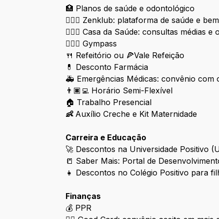
🏥
Planos de saúde e odontológico
🧘🏿‍♀️
Zenklub: plataforma de saúde e bem 
🧑🏿‍⚕️
Casa da Saúde: consultas médias e o
🏋🏿‍♀️
Gympass
🍴 Refeitório ou 🍕Vale Refeição
💊 Desconto Farmácia
🚑 Emergências Médicas: convênio com o
👨🏿‍💻
Horário Semi-Flexível
🏠 Trabalho Presencial
👶
Auxílio Creche e Kit Maternidade
Carreira e Educação
🚀
Descontos na Universidade Positivo (
📒 Saber Mais: Portal de Desenvolvimento
👧
Descontos no Colégio Positivo para fi
Finanças
💰 PPR