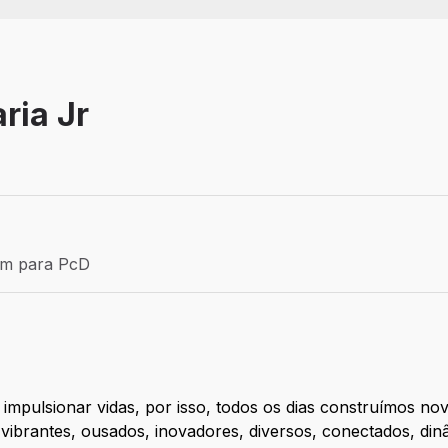
ria Jr
Efetivo
ém para PcD
para PcD
 impulsionar vidas, por isso, todos os dias construímos n
, vibrantes, ousados, inovadores, diversos, conectados, din