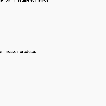
e 130 mil estabelecimentos
o
s em nossos produtos