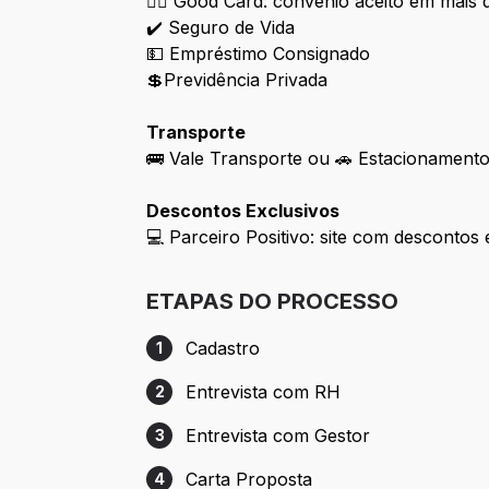
👉🏻
Good Card: convênio aceito em mais d
✔️ Seguro de Vida
💵 Empréstimo Consignado
💲Previdência Privada
Transporte
🚌 Vale Transporte ou 🚗 Estacionament
Descontos Exclusivos
💻
Parceiro Positivo: site com desconto
ETAPAS DO PROCESSO
Cadastro
1
Etapa 1: Cadastro
Entrevista com RH
2
Etapa 2: Entrevista com RH
Entrevista com Gestor
3
Etapa 3: Entrevista com Gestor
Carta Proposta
4