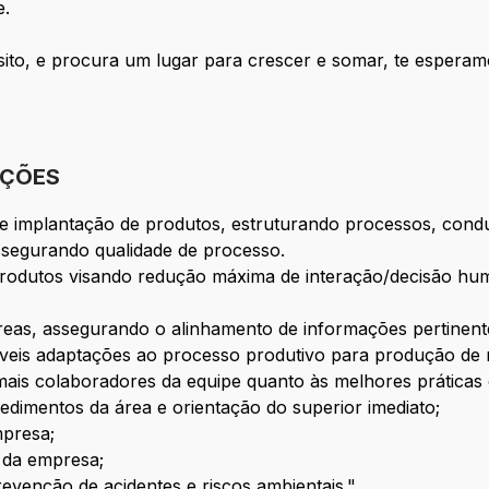
e.
sito, e procura um lugar para crescer e somar, te esperam
IÇÕES
 e implantação de produtos, estruturando processos, cond
segurando qualidade de processo.
 produtos visando redução máxima de interação/decisão h
reas, assegurando o alinhamento de informações pertinente
íveis adaptações ao processo produtivo para produção de
mais colaboradores da equipe quanto às melhores práticas
edimentos da área e orientação do superior imediato;
mpresa;
 da empresa;
evenção de acidentes e riscos ambientais."