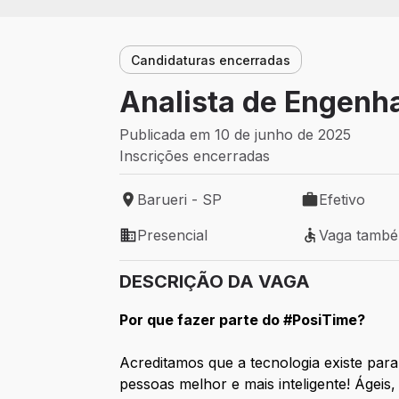
Candidaturas encerradas
Analista de Engenha
Publicada em 10 de junho de 2025
Inscrições encerradas
Barueri - SP
Efetivo
Local de trabalho: Barueri - SP
Tipo de vaga: 
Presencial
Vaga tamb
Modelo de trabalho: Presencial
Vaga também 
DESCRIÇÃO DA VAGA
Por que fazer parte do #PosiTime?
Acreditamos que a tecnologia existe para
pessoas melhor e mais inteligente! Ágeis