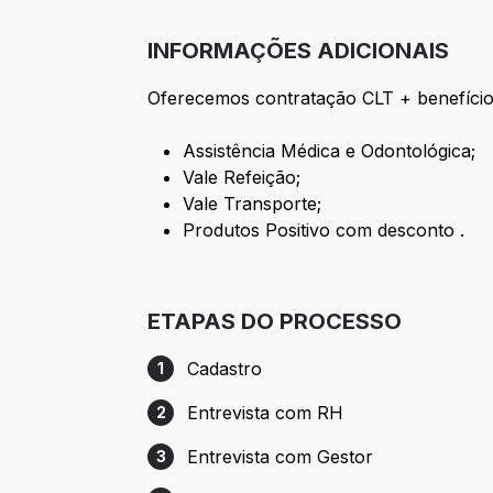
INFORMAÇÕES ADICIONAIS
Oferecemos contratação CLT + benefício
Assistência Médica e Odontológica;
Vale Refeição;
Vale Transporte;
Produtos Positivo com desconto .
ETAPAS DO PROCESSO
Cadastro
1
Etapa 1: Cadastro
Entrevista com RH
2
Etapa 2: Entrevista com RH
Entrevista com Gestor
3
Etapa 3: Entrevista com Gestor