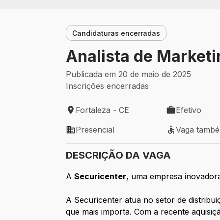
Candidaturas encerradas
Analista de Marketi
Publicada em 20 de maio de 2025
Inscrições encerradas
Fortaleza - CE
Efetivo
Local de trabalho: Fortaleza - CE
Tipo de vaga: 
Presencial
Vaga tamb
Modelo de trabalho: Presencial
Vaga também 
DESCRIÇÃO DA VAGA
A
Securicenter
, uma empresa inovadora
A Securicenter atua no setor de distribu
que mais importa. Com a recente aquisiç