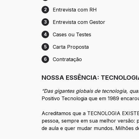
Etapa 1: Cadastro
Entrevista com RH
2
Etapa 2: Entrevista com RH
Entrevista com Gestor
3
Etapa 3: Entrevista com Gestor
Cases ou Testes
4
Etapa 4: Cases ou Testes
Carta Proposta
5
Etapa 5: Carta Proposta
Contratação
6
Etapa 6: Contratação
NOSSA ESSÊNCIA: TECNOLOGI
“Das gigantes globais de tecnologia, qu
Positivo Tecnologia que em 1989 encarou
Acreditamos que a TECNOLOGIA EXISTE P
pessoa, sempre em sua melhor versão: pe
de aula e quer mudar mundos. Milhões de