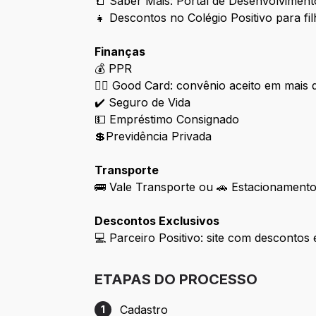
📒 Saber Mais: Portal de Desenvolvimento
👧
Descontos no Colégio Positivo para fi
Finanças
💰 PPR
👉🏻
Good Card: convênio aceito em mais d
✔️ Seguro de Vida
💵 Empréstimo Consignado
💲Previdência Privada
Transporte
🚌 Vale Transporte ou 🚗 Estacionament
Descontos Exclusivos
💻
Parceiro Positivo: site com desconto
ETAPAS DO PROCESSO
Cadastro
1