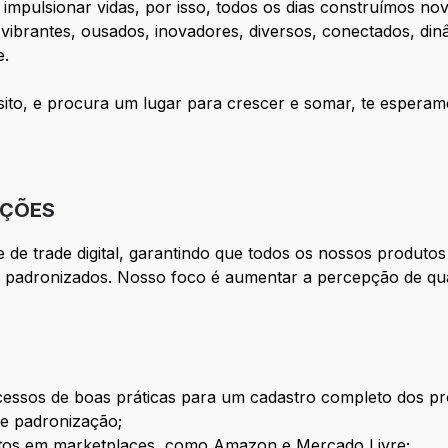
 impulsionar vidas, por isso, todos os dias construímos n
, vibrantes, ousados, inovadores, diversos, conectados, din
e.
sito, e procura um lugar para crescer e somar, te esperam
IÇÕES
me de trade digital, garantindo que todos os nossos produ
 e padronizados. Nosso foco é aumentar a percepção de q
cessos de boas práticas para um cadastro completo dos pro
 e padronização;
utos em marketplaces, como Amazon e Mercado Livre;