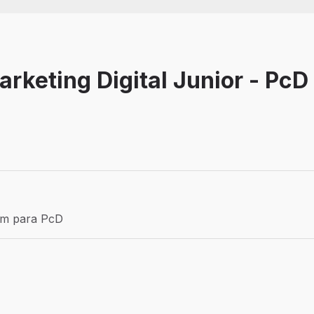
arketing Digital Junior - Pc
Efetivo
ém para PcD
para PcD