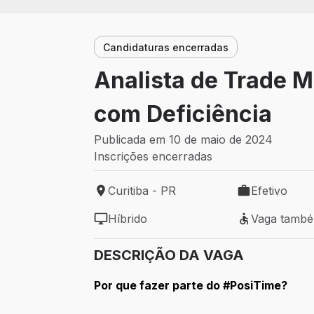
Candidaturas encerradas
Analista de Trade M
com Deficiência
Publicada em 10 de maio de 2024
Inscrições encerradas
Curitiba - PR
Efetivo
Local de trabalho: Curitiba - PR
Tipo de vaga: 
Híbrido
Vaga tamb
Modelo de trabalho: Híbrido
Vaga também 
DESCRIÇÃO DA VAGA
Por que fazer parte do #PosiTime?