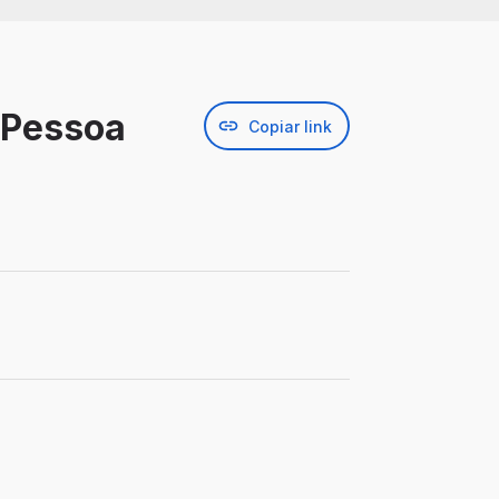
D Pessoa
Copiar link