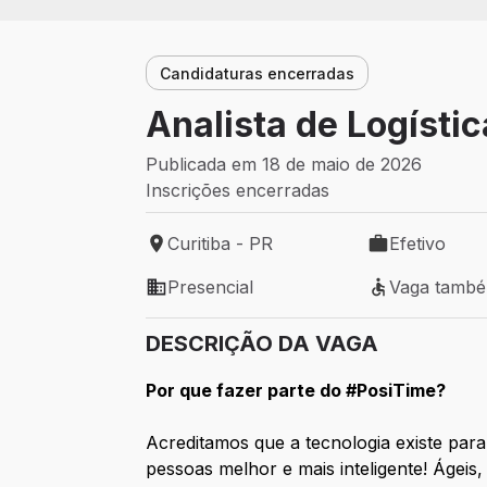
Candidaturas encerradas
Analista de Logístic
Publicada em 18 de maio de 2026
Inscrições encerradas
Curitiba - PR
Efetivo
Local de trabalho: Curitiba - PR
Tipo de vaga: 
Presencial
Vaga tamb
Modelo de trabalho: Presencial
Vaga também 
DESCRIÇÃO DA VAGA
Por que fazer parte do #PosiTime?
Acreditamos que a tecnologia existe para
pessoas melhor e mais inteligente! Ágeis