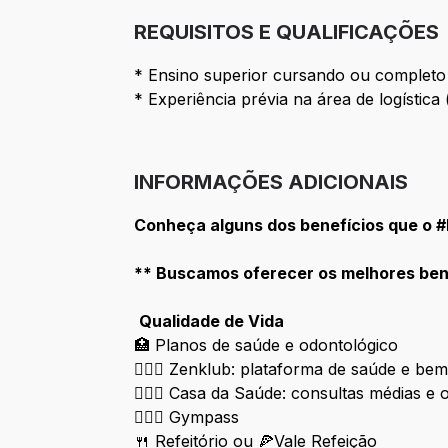
REQUISITOS E QUALIFICAÇÕES
* Ensino superior cursando ou completo 
* Experiência prévia na área de logística
INFORMAÇÕES ADICIONAIS
Conheça alguns dos benefícios que o 
​** Buscamos oferecer os melhores bene
Qualidade de Vida
🏥
Planos de saúde e odontológico
🧘🏿‍♀️
Zenklub: plataforma de saúde e bem 
🧑🏿‍⚕️
Casa da Saúde: consultas médias e o
🏋🏿‍♀️
Gympass
🍴 Refeitório ou 🍕Vale Refeição