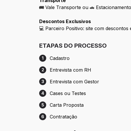
Transporte
🚌 Vale Transporte ou 🚗 Estacionament
Descontos Exclusivos
💻
Parceiro Positivo: site com desconto
ETAPAS DO PROCESSO
Cadastro
1
Etapa 1: Cadastro
Entrevista com RH
2
Etapa 2: Entrevista com RH
Entrevista com Gestor
3
Etapa 3: Entrevista com Gestor
Cases ou Testes
4
Etapa 4: Cases ou Testes
Carta Proposta
5
Etapa 5: Carta Proposta
Contratação
6
Etapa 6: Contratação