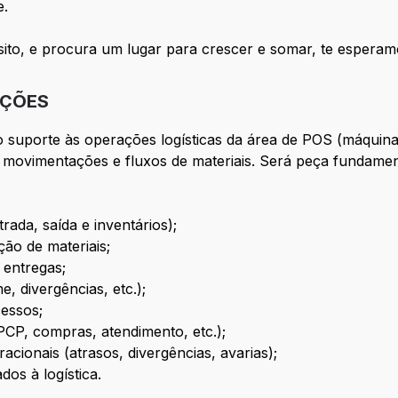
e.
sito, e procura um lugar para crescer e somar, te esperam
IÇÕES
 no suporte às operações logísticas da área de POS (máquin
s, movimentações e fluxos de materiais. Será peça fundame
ada, saída e inventários);
ão de materiais;
 entregas;
 divergências, etc.);
cessos;
(PCP, compras, atendimento, etc.);
cionais (atrasos, divergências, avarias);
dos à logística.